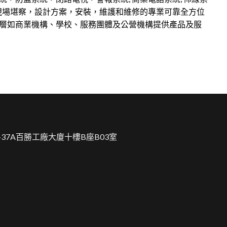
現場堪察，設計方案，安裝，維護和維修的專業可靠全方位
層如商業機構、學校、服務團體及公營機構提供產品及服
-37A百勝工廠大廈十樓B座B03室