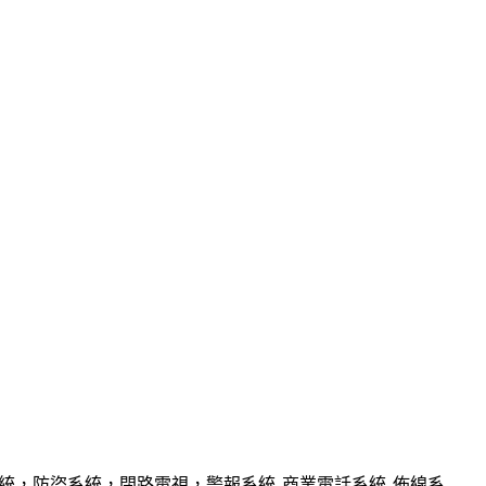
統，防盜系統，閉路電視，警報系統
,
商業電話系統
,
佈線系